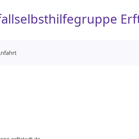
ll­selbsthilfe­gruppe Erf
nfahrt
uppe-erftstadt.de